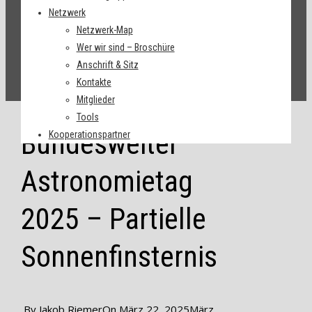
Netzwerk
Netzwerk-Map
Wer wir sind – Broschüre
Anschrift & Sitz
Kontakte
Mitglieder
Tools
Bundesweiter
Kooperationspartner
Astronomietag
2025 – Partielle
Sonnenfinsternis
By
Jakob Riemer
On
März 22, 2025
März