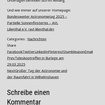
Unterlagen befinden sich im Anhang.
Und wie immer auf unserer Homepage:
Bundesweiter Astronomietag 2025 –
Partielle Sonnenfinsternis – AVL
Lilienthal e.V. (avl-lilienthal.de)
Categories :
Nachrichten
Share
Facebook
Twitter
LinkedIn
Pinterest
Stumbleupon
Email
Prev
Teleskoptreffen in Burlage am
29.03.2025
Next
Großer Tag der Astronomie und
der Raumfahrt in Wilhelmshaven
Schreibe einen
Kommentar